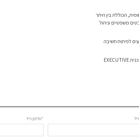
מית, הכוללת בין היתר
טים משפטיים וניהול
יעים לפיתוח חשיבה
התואר המוענק למוסמכי התוכנית הינו תואר שני במנהל עסקים (MBA) בתוכנית EXECUTIVE
יל
*טלפון נייד