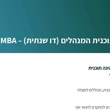
כנית המנהלים (דו שנתית) – EMBA
הלים, המסלול הדו-שנתי Executive MBA, הינה תוכנית
ו למעלה מ-30 מחזורים של התוכנית, הכוללים למעלה
ים להתקדם לתואר שני